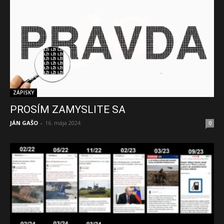
ZÁPISKY
PROSÍM ZAMYSLITE SA
JÁN GAŠO
-
16. mája 2024
0