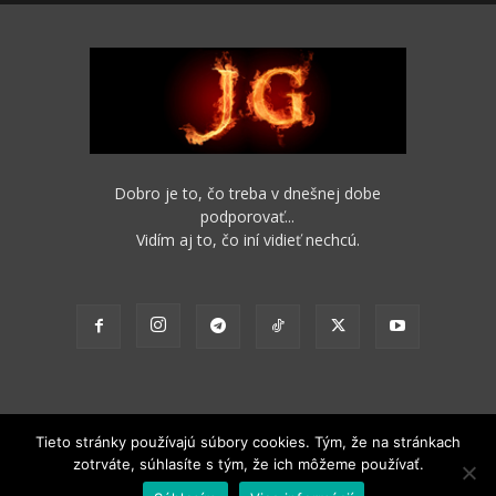
Dobro je to, čo treba v dnešnej dobe
podporovať...
Vidím aj to, čo iní vidieť nechcú.
Tieto stránky používajú súbory cookies. Tým, že na stránkach
zotrváte, súhlasíte s tým, že ich môžeme používať.
2012 - 2022 Obsah stránok je možné s funkčným odkazom na pôvodný