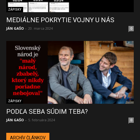
ZÁPISKY
MEDIÁLNE POKRYTIE VOJNY U NÁS
JÁN GAŠO
-
20. marca 2024
0
ZÁPISKY
PODĽA SEBA SÚDIM TEBA?
JÁN GAŠO
-
5. februára 2024
0
ARCHÍV ČLÁNKOV