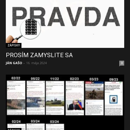
ZÁPISKY
PROSÍM ZAMYSLITE SA
JÁN GAŠO
-
16. mája 2024
0