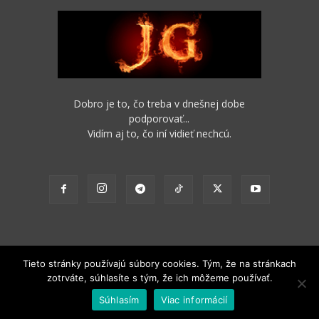
Dobro je to, čo treba v dnešnej dobe
podporovať...
Vidím aj to, čo iní vidieť nechcú.
Tieto stránky používajú súbory cookies. Tým, že na stránkach
zotrváte, súhlasíte s tým, že ich môžeme používať.
2012 - 2022 Obsah stránok je možné s funkčným odkazom na pôvodný
Súhlasím
Viac informácií
zdroj ďalej nekomerčne šíriť.