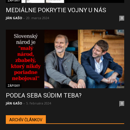
ZÁPISKY
MEDIÁLNE POKRYTIE VOJNY U NÁS
JÁN GAŠO
-
20. marca 2024
0
ZÁPISKY
PODĽA SEBA SÚDIM TEBA?
JÁN GAŠO
-
5. februára 2024
0
ARCHÍV ČLÁNKOV