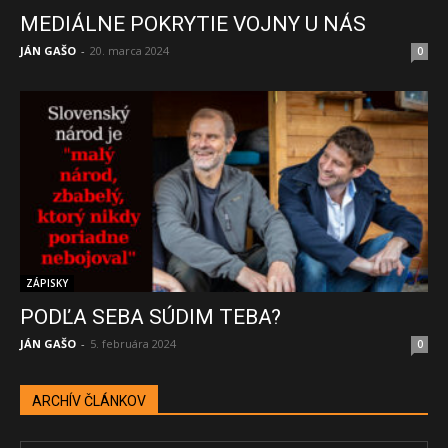
MEDIÁLNE POKRYTIE VOJNY U NÁS
JÁN GAŠO
-
20. marca 2024
0
ZÁPISKY
PODĽA SEBA SÚDIM TEBA?
JÁN GAŠO
-
5. februára 2024
0
ARCHÍV ČLÁNKOV
ARCHÍV