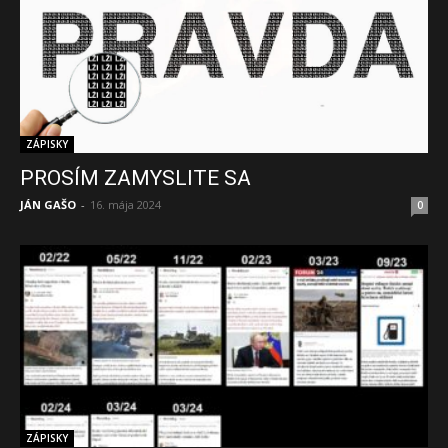
ZÁPISKY
PROSÍM ZAMYSLITE SA
JÁN GAŠO
-
16. mája 2024
0
ZÁPISKY