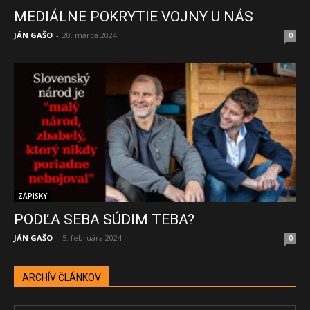
MEDIÁLNE POKRYTIE VOJNY U NÁS
JÁN GAŠO
-
20. marca 2024
0
ZÁPISKY
PODĽA SEBA SÚDIM TEBA?
JÁN GAŠO
-
5. februára 2024
0
ARCHÍV ČLÁNKOV
ARCHÍV