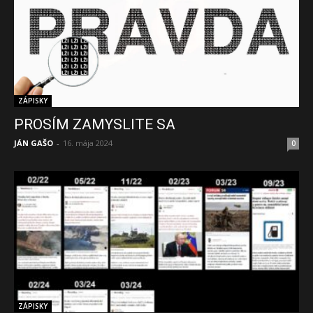
ZÁPISKY
PROSÍM ZAMYSLITE SA
JÁN GAŠO
-
16. mája 2024
0
ZÁPISKY