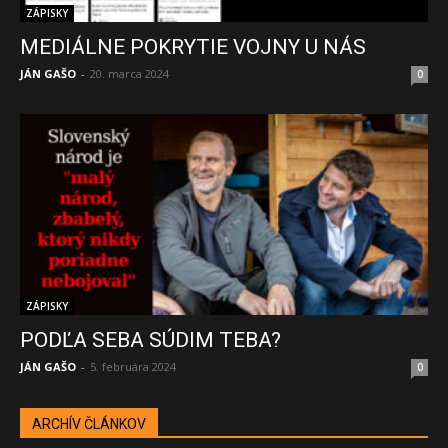
ZÁPISKY
MEDIÁLNE POKRYTIE VOJNY U NÁS
JÁN GAŠO
-
20. marca 2024
0
ZÁPISKY
PODĽA SEBA SÚDIM TEBA?
JÁN GAŠO
-
5. februára 2024
0
ARCHÍV ČLÁNKOV