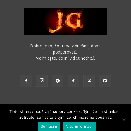
Dobro je to, čo treba v dnešnej dobe
podporovať...
Vidím aj to, čo iní vidieť nechcú.
Tieto stránky používajú súbory cookies. Tým, že na stránkach
zotrváte, súhlasíte s tým, že ich môžeme používať.
2012 - 2022 Obsah stránok je možné s funkčným odkazom na pôvodný
Súhlasím
Viac informácií
zdroj ďalej nekomerčne šíriť.