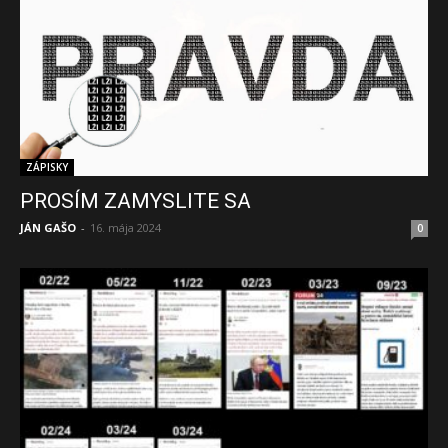
ZÁPISKY
PROSÍM ZAMYSLITE SA
JÁN GAŠO
-
16. mája 2024
0