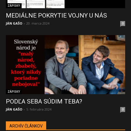
ZÁPISKY
MEDIÁLNE POKRYTIE VOJNY U NÁS
JÁN GAŠO
-
20. marca 2024
0
ZÁPISKY
PODĽA SEBA SÚDIM TEBA?
JÁN GAŠO
-
5. februára 2024
0
ARCHÍV ČLÁNKOV