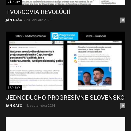
ZÁPISKY
TVORCOVIA REVOLÚCIÍ
JÁN GAŠO
-
24. januára 2025
0
ZÁPISKY
JEDNODUCHO PROGRESÍVNE SLOVENSKO
JÁN GAŠO
-
5. septembra 2024
0