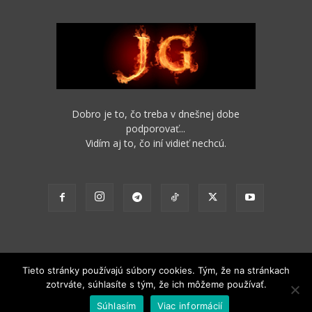
Dobro je to, čo treba v dnešnej dobe
podporovať...
Vidím aj to, čo iní vidieť nechcú.
Tieto stránky používajú súbory cookies. Tým, že na stránkach
zotrváte, súhlasíte s tým, že ich môžeme používať.
2012 - 2022 Obsah stránok je možné s funkčným odkazom na pôvodný
Súhlasím
Viac informácií
zdroj ďalej nekomerčne šíriť.