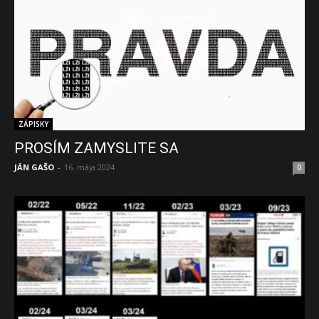
ZÁPISKY
PROSÍM ZAMYSLITE SA
JÁN GAŠO
-
16. mája 2024
0