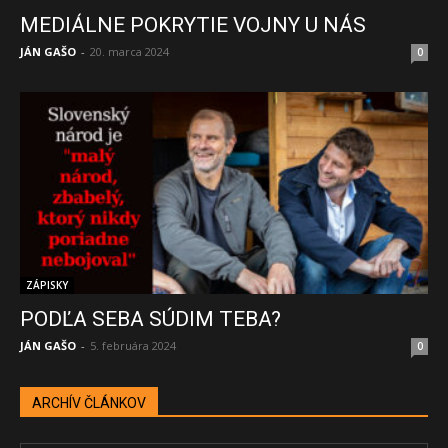
MEDIÁLNE POKRYTIE VOJNY U NÁS
JÁN GAŠO
-
20. marca 2024
0
ZÁPISKY
PODĽA SEBA SÚDIM TEBA?
JÁN GAŠO
-
5. februára 2024
0
ARCHÍV ČLÁNKOV
ARCHÍV