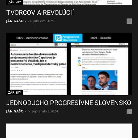
ZÁPISKY
TVORCOVIA REVOLÚCIÍ
JÁN GAŠO
-
24. januára 2025
0
ZÁPISKY
JEDNODUCHO PROGRESÍVNE SLOVENSKO
JÁN GAŠO
-
5. septembra 2024
0