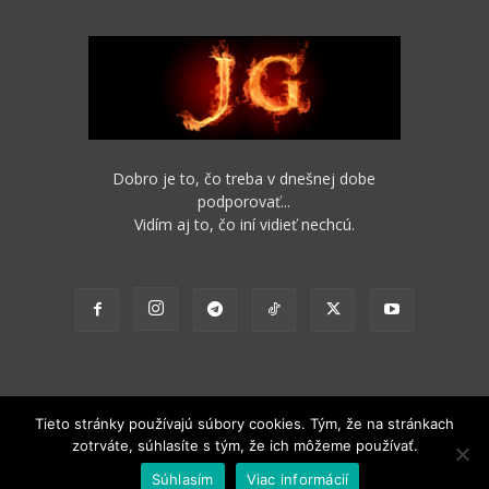
Dobro je to, čo treba v dnešnej dobe
podporovať...
Vidím aj to, čo iní vidieť nechcú.
Tieto stránky používajú súbory cookies. Tým, že na stránkach
zotrváte, súhlasíte s tým, že ich môžeme používať.
2012 - 2022 Obsah stránok je možné s funkčným odkazom na pôvodný
Súhlasím
Viac informácií
zdroj ďalej nekomerčne šíriť.