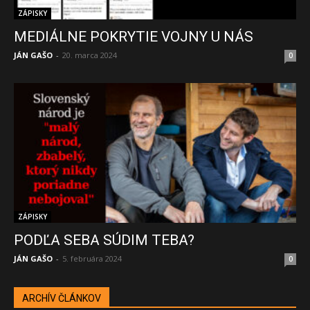
ZÁPISKY
MEDIÁLNE POKRYTIE VOJNY U NÁS
JÁN GAŠO
-
20. marca 2024
0
ZÁPISKY
PODĽA SEBA SÚDIM TEBA?
JÁN GAŠO
-
5. februára 2024
0
ARCHÍV ČLÁNKOV