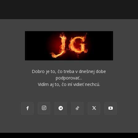
Dobro je to, čo treba v dnešnej dobe
podporovať...
Vidím aj to, čo iní vidieť nechcú.