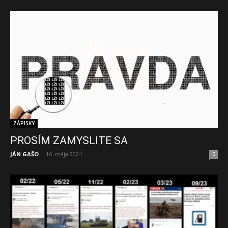
ZÁPISKY
PROSÍM ZAMYSLITE SA
JÁN GAŠO
-
16. mája 2024
0