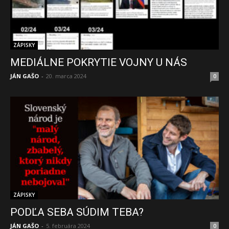
ZÁPISKY
MEDIÁLNE POKRYTIE VOJNY U NÁS
JÁN GAŠO
-
20. marca 2024
0
ZÁPISKY
PODĽA SEBA SÚDIM TEBA?
JÁN GAŠO
-
5. februára 2024
0