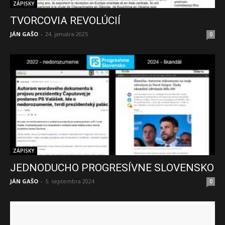
ZÁPISKY
TVORCOVIA REVOLÚCIÍ
JÁN GAŠO
-
24. januára 2025
0
ZÁPISKY
JEDNODUCHO PROGRESÍVNE SLOVENSKO
JÁN GAŠO
-
5. septembra 2024
0