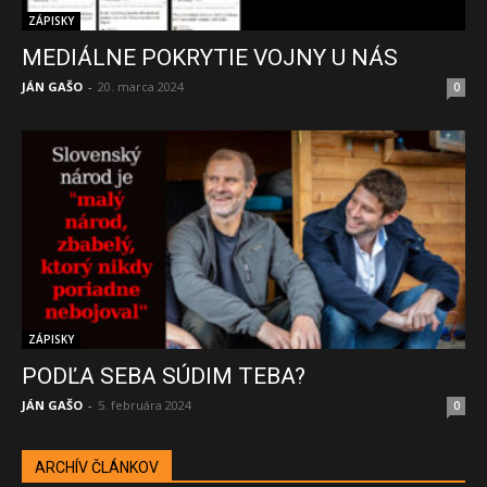
ZÁPISKY
MEDIÁLNE POKRYTIE VOJNY U NÁS
JÁN GAŠO
-
20. marca 2024
0
ZÁPISKY
PODĽA SEBA SÚDIM TEBA?
JÁN GAŠO
-
5. februára 2024
0
ARCHÍV ČLÁNKOV